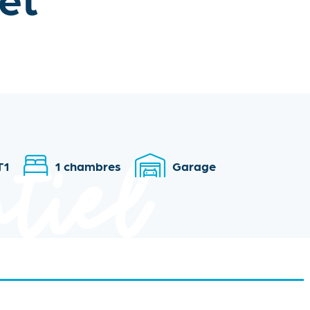
T1
1 chambres
Garage