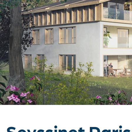
Nos services
Notre histoire
Offres du moment
Actualités
Contact
Seyssinet Paris