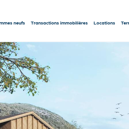
n
mmes neufs
Transactions immobilières
Locations
Ter
igation
fs
lières
Notre fusio
Promotion 