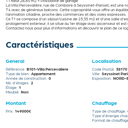
T1 Neuf 28,65 m2 + Possibilité de garage
La Villa Percevalière, rue de Comboire à Seyssinet-Pariset, est une n
T4 avec de généreux balcons. Cette copropriété vous offre un équilib
l’animation citadine, proche des commerces et des voies expresses.
Ce T1 se compose d'un séjour/cuisine de 23,35 m2 et d'une salle d
prologement exterieur, il se situe au 1er étage avec ascenseur et e
Contactez nous pour plus d'informations et découvrir le plan de ce l
Caractéristiques
General
Localisation
Référence
B101-Villa Percevaliere
Code Postal
38170
Type de bien
Appartement
Ville
Seyssinet Pari
Année de construction
0
Exposition
NORD-
Nb. d'étages
2
Étage
1
Meublé
Non
Montant
Chauffage
Prix
149000€
Type de chauffage
Type d'énergie cha
Format de chauffag