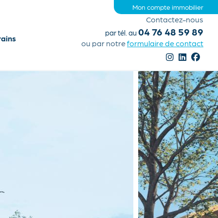
Mon compte immobilier
Contactez-nous
04 76 48 59 89
par tél. au
rains
ou par notre
formulaire de contact
n Blain
Investissement
et
locatif : Ce qu'il