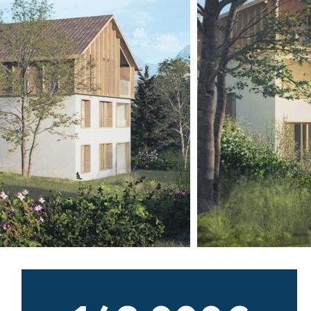
 une
faut savoir de la
nouvelle loi
pour
Jeanbrun
r neuf
24 MARS 2026
Lire l'article