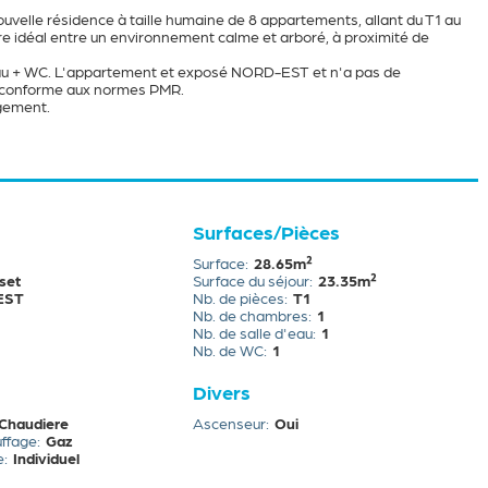
ouvelle résidence à taille humaine de 8 appartements, allant du T1 au
re idéal entre un environnement calme et arboré, à proximité de
'eau + WC. L'appartement et exposé NORD-EST et n'a pas de
st conforme aux normes PMR.
ogement.
Surfaces/Pièces
Surface
28.65m²
set
Surface du séjour
23.35m²
EST
Nb. de pièces
T1
Nb. de chambres
1
Nb. de salle d'eau
1
Nb. de WC
1
Divers
Chaudiere
Ascenseur
Oui
uffage
Gaz
e
Individuel