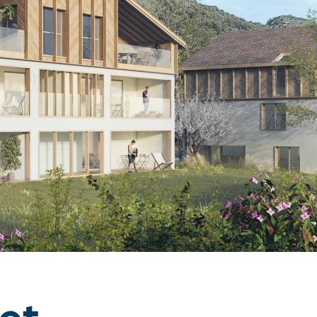
Promalpa :
nouvelle
dimension 
l’immobilie
à Grenoble
03 AVRIL 2026
Lire l'article
et