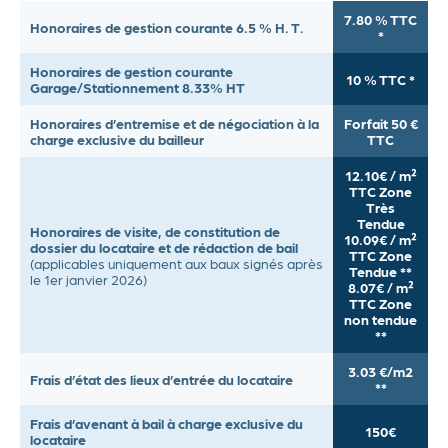
7.80 % TTC
Honoraires de gestion courante 6.5 % H. T.
Actualités
*
Contact
Honoraires de gestion courante
10 % TTC *
Garage/Stationnement 8.33% HT
Honoraires d’entremise et de négociation à la
Forfait 50 €
charge exclusive du bailleur
TTC
12.10€ / m²
TTC Zone
Très
Tendue
Honoraires de visite, de constitution de
10.09€ / m²
dossier du locataire et de rédaction de bail
TTC Zone
(applicables uniquement aux baux signés après
Tendue **
le 1er janvier 2026)
8.07€ / m²
TTC Zone
non tendue
**
3.03 €/m2
Frais d’état des lieux d’entrée du locataire
**
Frais d’avenant à bail à charge exclusive du
150€
locataire