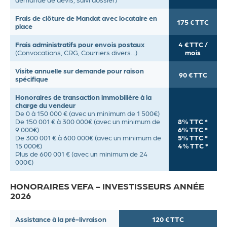
Frais de clôture de Mandat avec locataire en
175 € TTC
place
Frais administratifs pour envois postaux
4 € TTC /
(Convocations, CRG, Courriers divers…)
mois
Visite annuelle sur demande pour raison
90 € TTC
spécifique
Honoraires de transaction immobilière à la
charge du vendeur
De 0 à 150 000 € (avec un minimum de 1 500€)
De 150 001 € à 300 000€ (avec un minimum de
8% TTC *
9 000€)
6% TTC *
De 300 001 € à 600 000€ (avec un minimum de
5% TTC *
15 000€)
4% TTC *
Plus de 600 001 € (avec un minimum de 24
000€)
HONORAIRES VEFA - INVESTISSEURS ANNÉE
2026
Assistance à la pré-livraison
120 € TTC