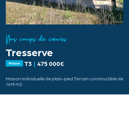
Nos coups de cœurs
N
Tresserve
G
T3
475 000€
Maison
A
tué
Maison individuelle de plain-pied Terrain constructible de
Se
.
1419 m2
da
vo
et
Voir ce bien
Voir tous nos biens