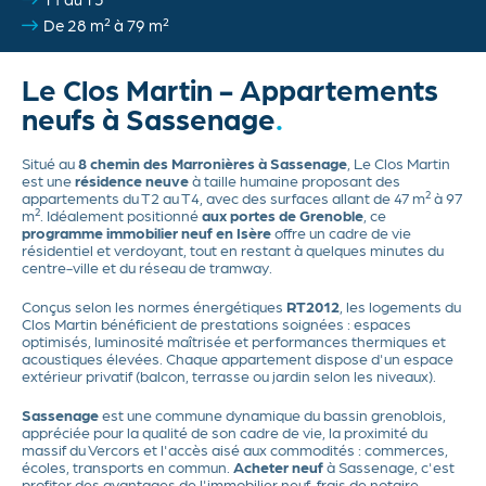
De 28 m² à 79 m²
Actualités
Contact
Le Clos Martin - Appartements
neufs à Sassenage
Situé au
8 chemin des Marronières à Sassenage
, Le Clos Martin
est une
résidence neuve
à taille humaine proposant des
appartements du T2 au T4, avec des surfaces allant de 47 m² à 97
m². Idéalement positionné
aux portes de Grenoble
, ce
programme immobilier neuf en Isère
offre un cadre de vie
résidentiel et verdoyant, tout en restant à quelques minutes du
centre-ville et du réseau de tramway.
Conçus selon les normes énergétiques
RT2012
, les logements du
Clos Martin bénéficient de prestations soignées : espaces
optimisés, luminosité maîtrisée et performances thermiques et
acoustiques élevées. Chaque appartement dispose d'un espace
extérieur privatif (balcon, terrasse ou jardin selon les niveaux).
Sassenage
est une commune dynamique du bassin grenoblois,
appréciée pour la qualité de son cadre de vie, la proximité du
massif du Vercors et l'accès aisé aux commodités : commerces,
écoles, transports en commun.
Acheter neuf
à Sassenage, c'est
profiter des avantages de l'immobilier neuf, frais de notaire