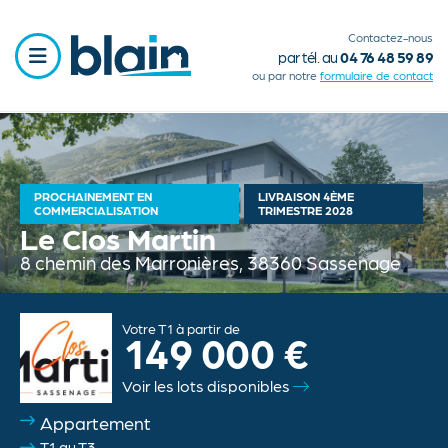
Contactez-nous
par tél. au
04 76 48 59 89
ou par notre
formulaire de contact
Aller
au
contenu
Nos programmes neufs
Main
principal
PROCHAINEMENT EN
LIVRAISON 4ÈME
Transactions immobilières
COMMERCIALISATION
TRIMESTRE 2028
navigation
Le Clos Martin
Locations
8 chemin des Marronières, 38360 Sassenage
full
Terrains
Votre T1 à partir de
149 000 €
Nos services
Voir les lots disponibles
Notre histoire
Appartement
Offres du moment
T1 au T3