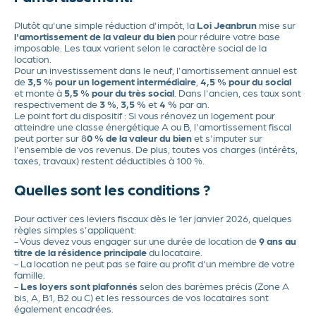
Plutôt qu'une simple réduction d'impôt, la
Loi Jeanbrun
mise sur
l'amortissement de la valeur du bien
pour réduire votre base
imposable. Les taux varient selon le caractère social de la
location.
Pour un investissement dans le neuf, l'amortissement annuel est
de
3,5 % pour un logement intermédiaire
,
4,5 % pour du social
et monte à
5,5 % pour du très social
. Dans l'ancien, ces taux sont
respectivement de
3 %
,
3,5 %
et
4 %
par an.
Le point fort du dispositif : Si vous rénovez un logement pour
atteindre une classe énergétique A ou B, l'amortissement fiscal
peut porter sur 8
0 % de la valeur du bien
et s'imputer sur
l'ensemble de vos revenus. De plus, toutes vos charges (intérêts,
taxes, travaux) restent déductibles à 100 %.
Quelles sont les conditions ?
Pour activer ces leviers fiscaux dès le 1er janvier 2026, quelques
règles simples s'appliquent:
- Vous devez vous engager sur une durée de location de
9 ans au
titre de la résidence principale
du locataire.
- La location ne peut pas se faire au profit d'un membre de votre
famille.
-
Les loyers sont plafonnés
selon des barèmes précis (Zone A
bis, A, B1, B2 ou C) et les ressources de vos locataires sont
également encadrées.