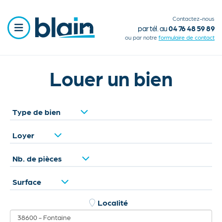
Contactez-nous
par tél. au
04 76 48 59 89
ou par notre
formulaire de contact
Aller
au
Louer un bien
contenu
Nos programmes neufs
Main
principal
Transactions immobilières
Type de bien
navigation
Locations
Loyer
full
Terrains
Nb. de pièces
Nos services
Surface
Notre histoire
Offres du moment