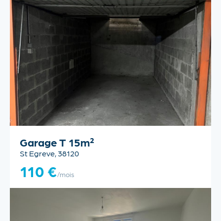
Garage T 15m²
St Egreve, 38120
110 €
/mois