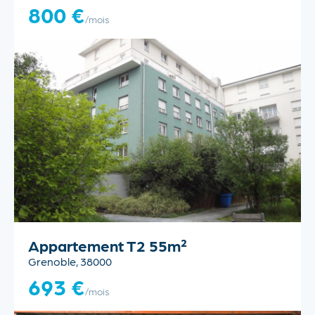
800 €
/mois
Appartement T2 55m²
Grenoble, 38000
693 €
/mois